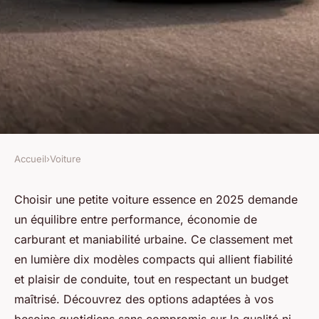
Accueil
›
Voiture
VOITURE
Top 10 des petites voitures
Choisir une petite voiture essence en 2025 demande
un équilibre entre performance, économie de
essence à ne pas manquer en
carburant et maniabilité urbaine. Ce classement met
2025
en lumière dix modèles compacts qui allient fiabilité
et plaisir de conduite, tout en respectant un budget
Lyana
•
13 octobre 2025
•
5 min de lecture
maîtrisé. Découvrez des options adaptées à vos