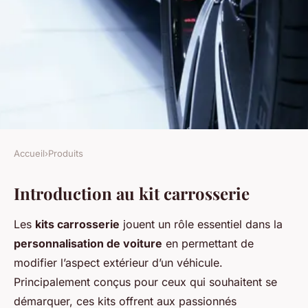
Accueil
›
Produits
PRODUITS
Introduction au kit carrosserie
DIY : fabriquer son propre kit
carrosserie
Les
kits carrosserie
jouent un rôle essentiel dans la
personnalisation de voiture
en permettant de
Lyana
•
24 avril 2025
•
5 min de lecture
modifier l’aspect extérieur d’un véhicule.
Principalement conçus pour ceux qui souhaitent se
démarquer, ces kits offrent aux passionnés